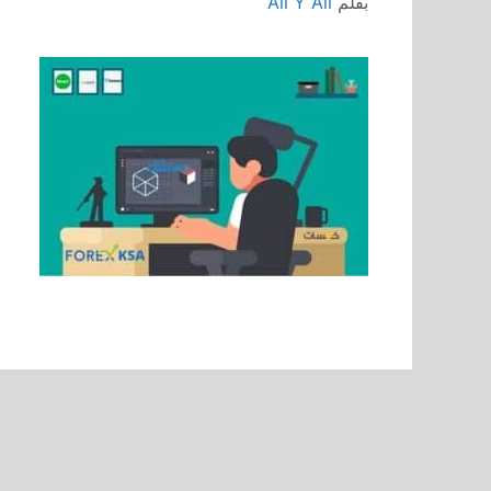
بقلم
Ali Y Ali