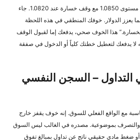
فتحت صفقة شراء على زوج EUR/USD عند مستوى 1.0850 مع وقف خسارة عند 1.0820. جاء
ما يعزز الدولار. خوفك المنطقي في هذه اللحظة
لخسارة.” هذا الخوف صحي، يدفعك إما لقبول الوقف
ه لا يدفعك لتعطيل خطتك كلياً أو الدخول في صفقة
ي التداول – السجن النفسي
بة مع الواقع الفعلي للسوق. إنه خوف يقفز خارج
ير والتصرف بموضوعية. مصدره في الغالب ليس السوق
أو ضغط مادي حقيقي ناتج عن تداول بمبالغ تفوق