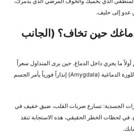
 المنطقي الذي يحميك والخوف المرضي الذي يدمرك،
 عدو إلى حليف.
 دماغك حين تخاف؟ (الجانب
ولاً ما يجري داخل الدماغ. حين يرى المتداول سعراً
يتحرك بسرعة عكس صفقته، تُطلق منطقة اللوزة الدماغية (Amygdala) إنذاراً فورياً يأمر الجسم
غيرات الجسدية: تسارع ضربات القلب، ضيق خفيف في
 في لحظات الخطر الحقيقي، هذه الاستجابة تنقذ
ابك.