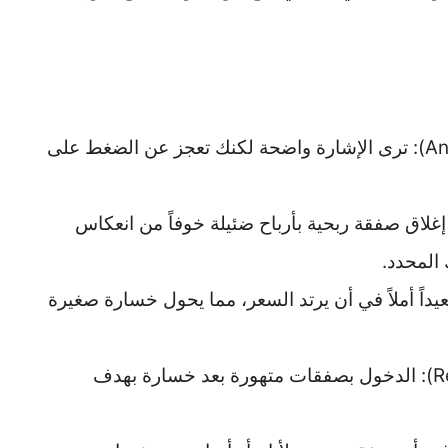
شل الحركة التام (Analysis Paralysis): ترى الإشارة واضحة لكنك تعجز عن الضغط على
إغلاق صفقة ربحية بأرباح ضئيلة خوفاً من انعكاس
 المحدد.
داً أملاً في أن يرتد السعر، مما يحول خسارة صغيرة
التداول الانتقامي (Revenge Trading): الدخول بصفقات متهورة بعد خسارة بهدف